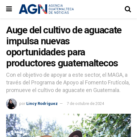
Auge del cultivo de aguacate
impulsa nuevas
oportunidades para
productores guatemaltecos
Con el objetivo de apoyar a este sector, el MAGA, a
través del Programa de Apoyo al Fomento Frutícola,
promueve el cultivo de aguacate en Guatemala.
por
Lincy Rodríguez
7 de octubre de 2024