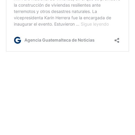
em/dc/dm
Etiquetas:
convenio de cooperación
IGSS
Intecap