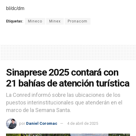
bl/dc/dm
Etiquetas:
Mineco
Minex
Pronacom
Sinaprese 2025 contará con
21 bahías de atención turística
La Conred informó sobre las ubicaciones de los
puestos interinstitucionales que atenderán en el
marco de la Semana Santa.
por
Daniel Coromac
4 de abril de 2025