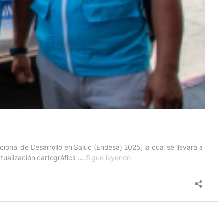
cional de Desarrollo en Salud (Endesa) 2025, la cual se llevará a
Se
ctualización cartográfica …
Sigue leyendo
inicia
actualización
cartográfica
para
encuesta