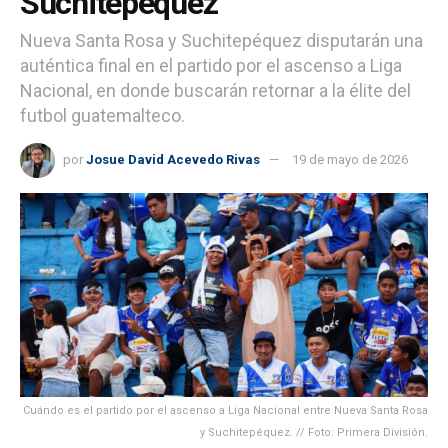
Suchitepéquez
Nueva Santa Rosa y Suchitepéquez disputarán una
auténtica final en el partido por el ascenso a Liga
Nacional, en donde buscarán retornar a la élite del
futbol guatemalteco.
por
Josue David Acevedo Rivas
19 de mayo de 2026
Cuándo es el partido por el ascenso a Liga Nacional entre Nueva Santa Rosa
y Suchitepéquez. // Foto: Primera División.