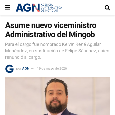
Asume nuevo viceministro
Administrativo del Mingob
Para el cargo fue nombrado Kelvin René Aguilar
Menéndez, en sustitución de Felipe Sánchez, quien
renunció al cargo.
por
AGN
19 de mayo de 2026