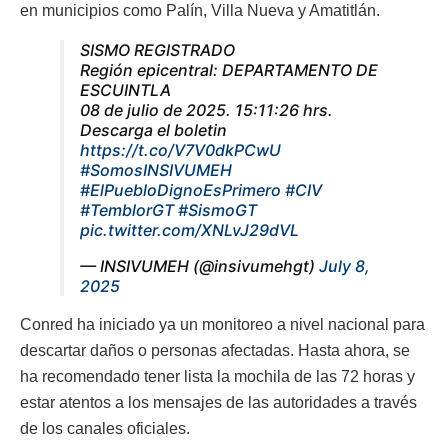
en municipios como Palín, Villa Nueva y Amatitlán.
SISMO REGISTRADO
Región epicentral: DEPARTAMENTO DE
ESCUINTLA
08 de julio de 2025. 15:11:26 hrs.
Descarga el boletin
https://t.co/V7V0dkPCwU
#SomosINSIVUMEH
#ElPuebloDignoEsPrimero
#CIV
#TemblorGT
#SismoGT
pic.twitter.com/XNLvJ29dVL
— INSIVUMEH (@insivumehgt)
July 8,
2025
Conred ha iniciado ya un monitoreo a nivel nacional para
descartar daños o personas afectadas. Hasta ahora, se
ha recomendado tener lista la mochila de las 72 horas y
estar atentos a los mensajes de las autoridades a través
de los canales oficiales.