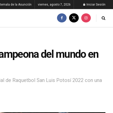
temala de la Asunción
viernes, agosto 7, 2026
Iniciar Sesión
campeona del mundo en
al de Raquetbol San Luis Potosí 2022 con una