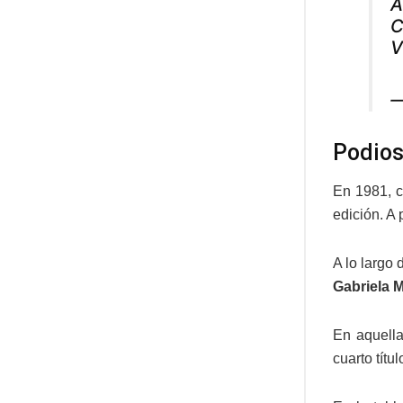
A
C
V
—
Podios
En 1981, 
edición. A
A lo largo
Gabriela M
En aquella
cuarto tít