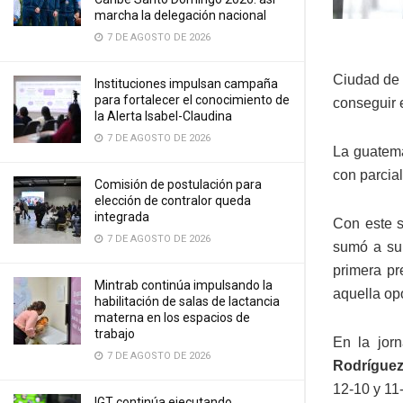
marcha la delegación nacional
7 DE AGOSTO DE 2026
Ciudad de 
Instituciones impulsan campaña
para fortalecer el conocimiento de
conseguir 
la Alerta Isabel-Claudina
7 DE AGOSTO DE 2026
La guatem
con parcia
Comisión de postulación para
elección de contralor queda
integrada
Con este s
7 DE AGOSTO DE 2026
sumó a su 
primera pr
Mintrab continúa impulsando la
aquella op
habilitación de salas de lactancia
materna en los espacios de
trabajo
En la jor
7 DE AGOSTO DE 2026
Rodrígue
12-10 y 11-
IGT continúa ejecutando