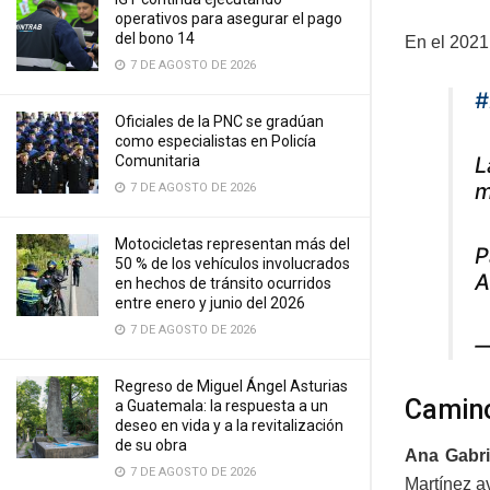
operativos para asegurar el pago
del bono 14
En el 2021
7 DE AGOSTO DE 2026
#
Oficiales de la PNC se gradúan
como especialistas en Policía
L
Comunitaria
m
7 DE AGOSTO DE 2026
Motocicletas representan más del
P
50 % de los vehículos involucrados
A
en hechos de tránsito ocurridos
entre enero y junio del 2026
7 DE AGOSTO DE 2026
—
Regreso de Miguel Ángel Asturias
Camino
a Guatemala: la respuesta a un
deseo en vida y a la revitalización
de su obra
Ana Gabri
7 DE AGOSTO DE 2026
Martínez a