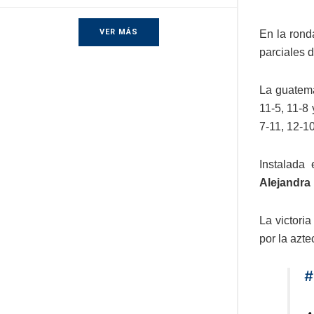
VER MÁS
En la rond
parciales d
La guatema
11-5, 11-8
7-11, 12-10
Instalada
Alejandra
La victori
por la azt
#