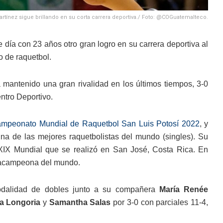
artínez sigue brillando en su corta carrera deportiva./ Foto: @COGuatemalteco.
 día con 23 años otro gran logro en su carrera deportiva al
 de raquetbol.
 mantenido una gran rivalidad en los últimos tiempos, 3-0
ntro Deportivo.
mpeonato Mundial de Raquetbol San Luis Potosí 2022
, y
a de las mejores raquetbolistas del mundo (singles). Su
 XIX Mundial que se realizó en San José, Costa Rica. En
etracampeona del mundo.
odalidad de dobles junto a su compañera
María Renée
a Longoria
y
Samantha Salas
por 3-0 con parciales 11-4,