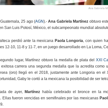
Ana Gabriela M
Guatemala, 25 ago (
AGN
).-
Ana Gabriela Martínez
obtuvo este
en San Luis Potosí, México, el subcampeonato mundial absoluto
alteca perdió ante la mexicana
Paola Longoria
, con quien ha
les 12-10, 11-8 y 11-7, en un juego desarrollado en La Loma, Ce
egundo lugar, Martínez obtuvo la medalla de plata del
XXI Ca
exitosa carrera una segunda medalla que la acredita como un
esea (oro) llegó en el 2018, justamente ante Longoria en el
ortunidad, Gaby le cortó a la mexicana la posibilidad de ser t
nada de ayer,
Martínez
había celebrado el bronce en la m
z
. Ellas fueron vencidas en semifinales por las mexicanas
Paol
9.