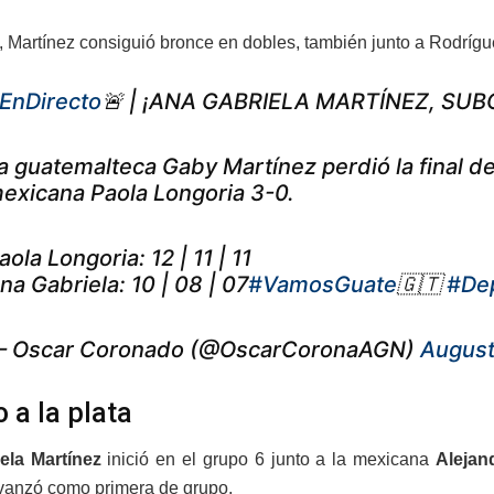
, Martínez consiguió bronce en dobles, también junto a Rodrígu
EnDirecto
🚨 | ¡ANA GABRIELA MARTÍNEZ, S
a guatemalteca Gaby Martínez perdió la final d
exicana Paola Longoria 3-0.
aola Longoria: 12 | 11 | 11
na Gabriela: 10 | 08 | 07
#VamosGuate
🇬🇹
#De
 Oscar Coronado (@OscarCoronaAGN)
August
 a la plata
ela Martínez
inició en el grupo 6 junto a la mexicana
Alejan
vanzó como primera de grupo.