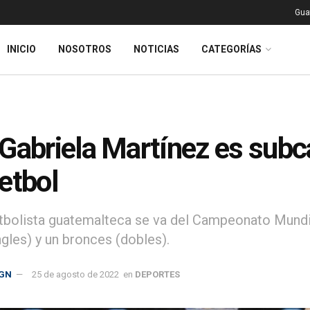
Gua
INICIO
NOSOTROS
NOTICIAS
CATEGORÍAS
Gabriela Martínez es sub
etbol
tbolista guatemalteca se va del Campeonato Mundi
ngles) y un bronces (dobles).
GN
25 de agosto de 2022
en
DEPORTES