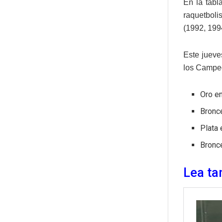
En la tabl
raquetboli
(1992, 199
Este jueve
los Campeo
Oro en
Bronc
Plata 
Bronc
Lea ta