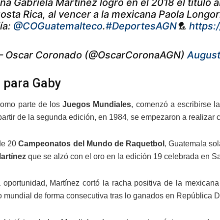
na Gabriela Martínez logró en el 2018 el título 
osta Rica, al vencer a la mexicana Paola Longoria
ía:
@COGuatemalteco
.
#DeportesAGN
🏸
https:
 Oscar Coronado (@OscarCoronaAGN)
August
 para Gaby
como parte de los
Juegos Mundiales
, comenzó a escribirse la
 partir de la segunda edición, en 1984, se empezaron a realizar 
 de 20
Campeonatos del Mundo de Raquetbol
, Guatemala sol
artínez
que se alzó con el oro en la edición 19 celebrada en S
 oportunidad, Martínez cortó la racha positiva de la mexicana
ulo mundial de forma consecutiva tras lo ganados en República