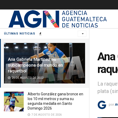
ÚLTIMAS NOTICIAS
Ana 
Ana Gabriela Martínez es
subcampeona del mundo en
raqu
raquetbol
25 DE AGOSTO DE 2022
La raque
plata (si
Alberto González gana bronce en
los 10 mil metros y suma su
segunda medalla en Santo
por
A
Domingo 2026
7 DE AGOSTO DE 2026