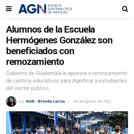
Alumnos de la Escuela
Hermógenes González son
beneficiados con
remozamiento
Gobierno de Guatemala le apuesta a remozamiento
de centros educativos para dignificar a estudiantes
del sector público.
por
AGN - Brenda Larios
26 de agosto de 2022