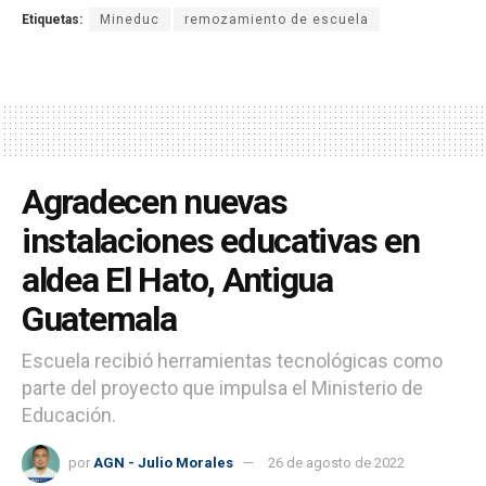
Etiquetas:
Mineduc
remozamiento de escuela
Agradecen nuevas
instalaciones educativas en
aldea El Hato, Antigua
Guatemala
Escuela recibió herramientas tecnológicas como
parte del proyecto que impulsa el Ministerio de
Educación.
por
AGN - Julio Morales
26 de agosto de 2022