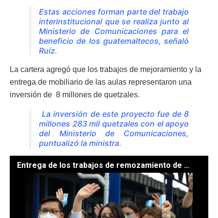
Estas acciones forman parte del trabajo
interinstitucional que se realiza junto al
Ministerio de Comunicaciones para el
beneficio de los guatemaltecos, señaló
Ruíz.
La cartera agregó que los trabajos de mejoramiento y la
entrega de mobiliario de las aulas representaron una
inversión de 8 millones de quetzales.
La inversión de este proyecto fue de 8
millones 283 mil quetzales con el apoyo
del Ministerio de Comunicaciones,
puntualizó la ministra.
Entrega de los trabajos de remozamiento de escuela ubicada en la zona 6 capitalina. / Fotos: Álvaro Interiano