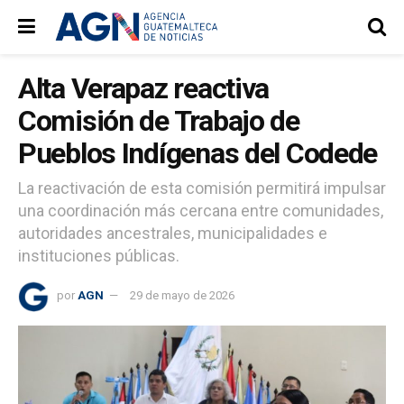
Alta Verapaz reactiva
Comisión de Trabajo de
Pueblos Indígenas del Codede
La reactivación de esta comisión permitirá impulsar
una coordinación más cercana entre comunidades,
autoridades ancestrales, municipalidades e
instituciones públicas.
por
AGN
29 de mayo de 2026