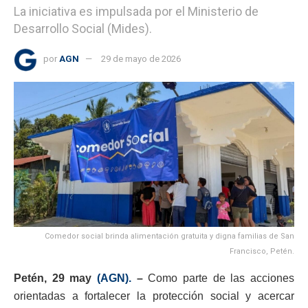
La iniciativa es impulsada por el Ministerio de
Desarrollo Social (Mides).
por
AGN
29 de mayo de 2026
Comedor social brinda alimentación gratuita y digna familias de San
Francisco, Petén.
Petén, 29 may
(AGN).
–
Como parte de las acciones
orientadas a fortalecer la protección social y acercar