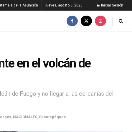
atemala de la Asunción
jueves, agosto 6, 2026
Iniciar Sesión
nte en el volcán de
cán de Fuego y no llegar a las cercanías del
iesgos
,
NACIONALES
,
Sacatepéquez