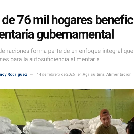
de 76 mil hogares benefic
entaria gubernamental
de raciones forma parte de un enfoque integral que
es para la autosuficiencia alimentaria.
incy Rodríguez
14 de febrero de 2025
en
Agricultura
,
Alimentación
,