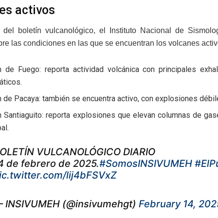
es activos
del boletín vulcanológico, el Instituto Nacional de Sismolo
bre las condiciones en las que se encuentran los volcanes activ
n de Fuego: reporta actividad volcánica con principales ex
ticos.
n de Pacaya: también se encuentra activo, con explosiones débi
n Santiaguito: reporta explosiones que elevan columnas de ga
al.
OLETÍN VULCANOLÓGICO DIARIO
4 de febrero de 2025.
#SomosINSIVUMEH
#ElP
ic.twitter.com/lij4bFSVxZ
 INSIVUMEH (@insivumehgt)
February 14, 202