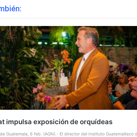
mbién: