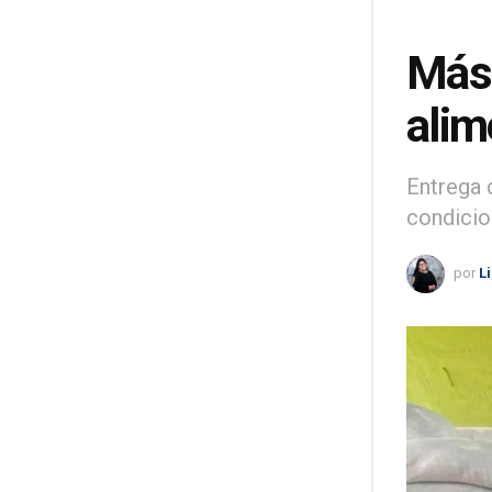
Más 
alim
Entrega 
condicion
por
L