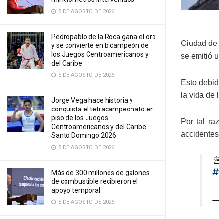
5 DE AGOSTO DE 2026
Pedropablo de la Roca gana el oro
Ciudad de 
y se convierte en bicampeón de
los Juegos Centroamericanos y
se emitió 
del Caribe
5 DE AGOSTO DE 2026
Esto debid
la vida de 
Jorge Vega hace historia y
conquista el tetracampeonato en
piso de los Juegos
Por tal r
Centroamericanos y del Caribe
accidentes
Santo Domingo 2026
5 DE AGOSTO DE 2026

#
Más de 300 millones de galones
de combustible recibieron el
apoyo temporal
—
5 DE AGOSTO DE 2026