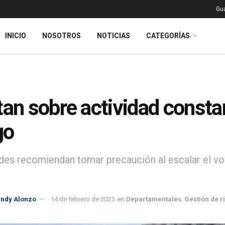
Gu
INICIO
NOSOTROS
NOTICIAS
CATEGORÍAS
tan sobre actividad consta
go
des recomiendan tomar precaución al escalar el vol
indy Alonzo
14 de febrero de 2025
en
Departamentales
,
Gestión de r