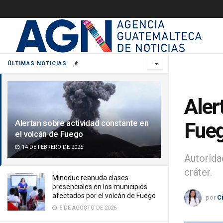
ÚLTIMAS NOTICIAS
Aler
Alertan sobre actividad constante en
Fue
el volcán de Fuego
14 DE FEBRERO DE 2025
Autorida
cráter.
Mineduc reanuda clases
presenciales en los municipios
afectados por el volcán de Fuego
por
C
5 DE AGOSTO DE 2026