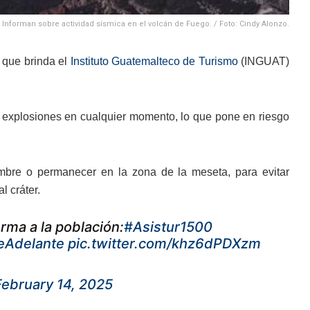
Informan sobre actividad sísmica en el volcán de Fuego. / Foto: Cindy Alonzo.
 que brinda el
Instituto Guatemalteco de Turismo
(INGUAT)
r explosiones en cualquier momento, lo que pone en riesgo
mbre o permanecer en la zona de la meseta, para evitar
l cráter.
orma a la población:
#Asistur1500
eAdelante
pic.twitter.com/khz6dPDXzm
February 14, 2025