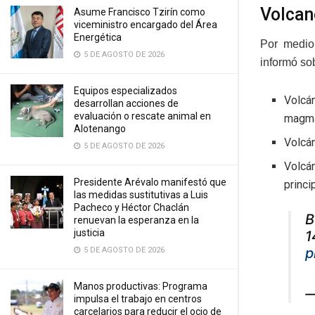
Volcan
Asume Francisco Tzirín como
viceministro encargado del Área
Energética
Por medio 
5 DE AGOSTO DE 2026
informó so
Equipos especializados
Volcá
desarrollan acciones de
evaluación o rescate animal en
magmá
Alotenango
Volcá
5 DE AGOSTO DE 2026
Volcá
Presidente Arévalo manifestó que
princip
las medidas sustitutivas a Luis
Pacheco y Héctor Chaclán
B
renuevan la esperanza en la
justicia
1
p
5 DE AGOSTO DE 2026
Manos productivas: Programa
—
impulsa el trabajo en centros
carcelarios para reducir el ocio de