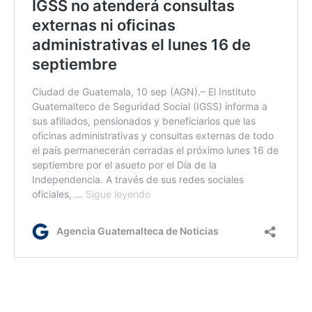
ym/rm/dm