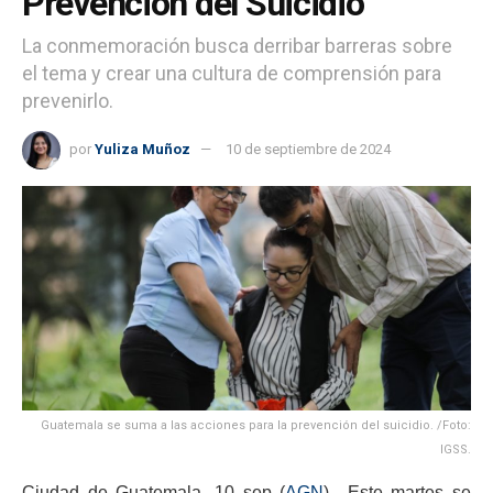
Prevención del Suicidio
La conmemoración busca derribar barreras sobre
el tema y crear una cultura de comprensión para
prevenirlo.
por
Yuliza Muñoz
10 de septiembre de 2024
Guatemala se suma a las acciones para la prevención del suicidio. /Foto:
IGSS.
Ciudad de Guatemala, 10 sep (
AGN
).- Este martes se