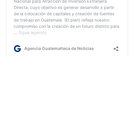
dc/dm
Etiquetas:
Economía