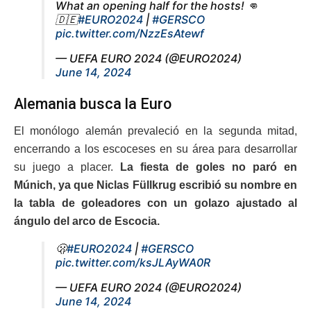
What an opening half for the hosts! 👊
🇩🇪
#EURO2024
|
#GERSCO
pic.twitter.com/NzzEsAtewf
— UEFA EURO 2024 (@EURO2024)
June 14, 2024
Alemania busca la Euro
El monólogo alemán prevaleció en la segunda mitad,
encerrando a los escoceses en su área para desarrollar
su juego a placer.
La fiesta de goles no paró en
Múnich, ya que Niclas Füllkrug escribió su nombre en
la tabla de goleadores con un golazo ajustado al
ángulo del arco de Escocia.
🫢
#EURO2024
|
#GERSCO
pic.twitter.com/ksJLAyWA0R
— UEFA EURO 2024 (@EURO2024)
June 14, 2024