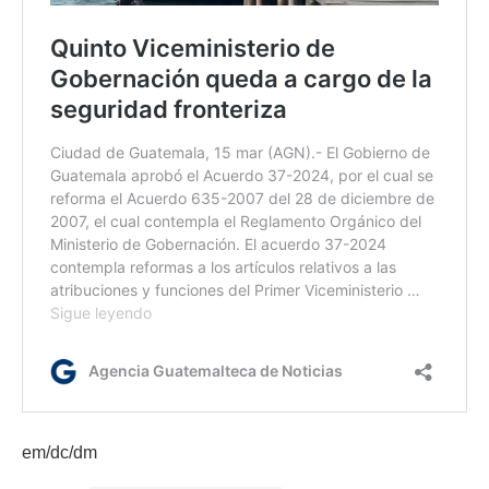
em/dc/dm