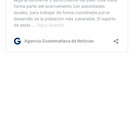
/km/dm
Etiquetas:
Cuarta Gira Presidencial
Presidente Alejandro Giammattei
SCEP
Segeplan