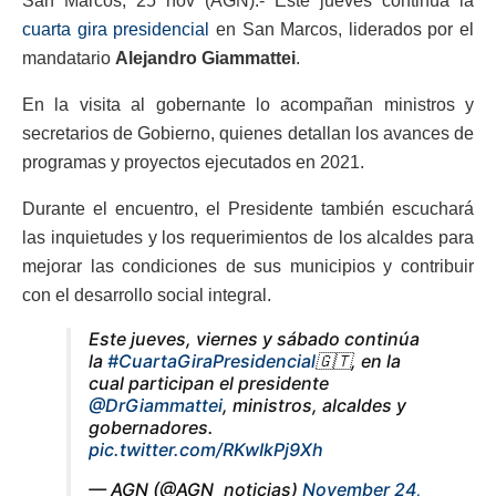
San Marcos, 25 nov (AGN).- Este jueves continúa la
cuarta gira presidencial
en San Marcos, liderados por el
mandatario
Alejandro Giammattei
.
En la visita al gobernante lo acompañan ministros y
secretarios de Gobierno, quienes detallan los avances de
programas y proyectos ejecutados en 2021.
Durante el encuentro, el Presidente también escuchará
las inquietudes y los requerimientos de los alcaldes para
mejorar las condiciones de sus municipios y contribuir
con el desarrollo social integral.
Este jueves, viernes y sábado continúa
la
#CuartaGiraPresidencial
🇬🇹, en la
cual participan el presidente
@DrGiammattei
, ministros, alcaldes y
gobernadores.
pic.twitter.com/RKwIkPj9Xh
— AGN (@AGN_noticias)
November 24,