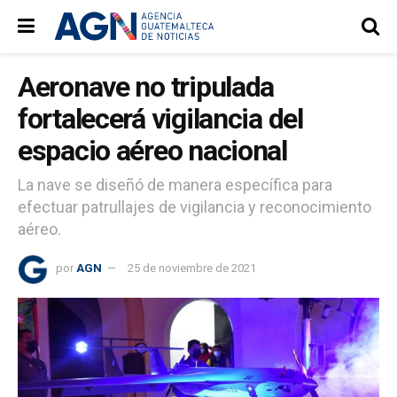
Aeronave no tripulada
fortalecerá vigilancia del
espacio aéreo nacional
La nave se diseñó de manera específica para
efectuar patrullajes de vigilancia y reconocimiento
aéreo.
por
AGN
25 de noviembre de 2021