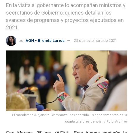
En la visita al gobernante lo acompañan ministros y
secretarios de Gobierno, quienes detallan los
avances de programas y proyectos ejecutados en
2021.
por
AGN - Brenda Larios
25 de noviembre de 2021
El mandatario Alejandro Giammattei ha recorrido 18 departamentos en la
cuarta gira presidencial. / Foto: Archivo