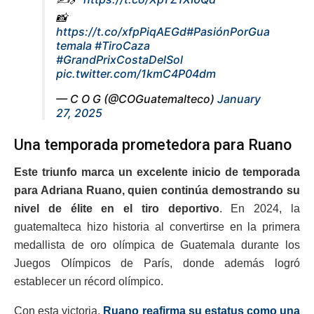
📸
https://t.co/xfpPiqAEGd
#PasiónPorGua
temala
#TiroCaza
#GrandPrixCostaDelSol
pic.twitter.com/1kmC4P04dm
— C O G (@COGuatemalteco)
January
27, 2025
Una temporada prometedora para Ruano
Este triunfo marca un excelente inicio de temporada
para Adriana Ruano, quien continúa demostrando su
nivel de élite en el tiro deportivo
. En 2024, la
guatemalteca hizo historia al convertirse en la primera
medallista de oro olímpica de Guatemala durante los
Juegos Olímpicos de París, donde además logró
establecer un récord olímpico.
Con esta victoria,
Ruano reafirma su estatus como una