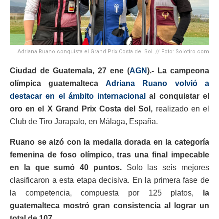
Adriana Ruano conquista el Grand Prix Costa del Sol. // Foto: Solotiro.com
Ciudad de Guatemala, 27 ene (
AGN
).- La campeona
olímpica guatemalteca
Adriana Ruano volvió a
destacar en el ámbito internacional
al conquistar el
oro en el X Grand Prix Costa del Sol,
realizado en el
Club de Tiro Jarapalo, en Málaga, España.
Ruano se alzó con la medalla dorada en la categoría
femenina de foso olímpico, tras una final impecable
en la que sumó 40 puntos.
Solo las seis mejores
clasificaron a esta etapa decisiva. En la primera fase de
la competencia, compuesta por 125 platos,
la
guatemalteca mostró gran consistencia al lograr un
total de 107.