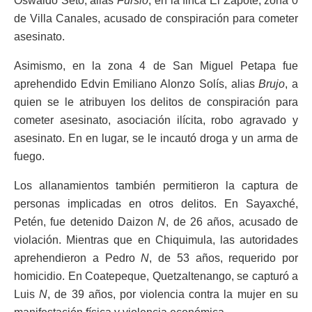
Oswaldo Seto, alias
Fursio
, en la finca El Zapote, zona 0
de Villa Canales, acusado de conspiración para cometer
asesinato.
Asimismo, en la zona 4 de San Miguel Petapa fue
aprehendido Edvin Emiliano Alonzo Solís, alias
Brujo
, a
quien se le atribuyen los delitos de conspiración para
cometer asesinato, asociación ilícita, robo agravado y
asesinato. En en lugar, se le incautó droga y un arma de
fuego.
Los allanamientos también permitieron la captura de
personas implicadas en otros delitos. En Sayaxché,
Petén, fue detenido Daizon
N
, de 26 años, acusado de
violación. Mientras que en Chiquimula, las autoridades
aprehendieron a Pedro
N
, de 53 años, requerido por
homicidio. En Coatepeque, Quetzaltenango, se capturó a
Luis
N
, de 39 años, por violencia contra la mujer en su