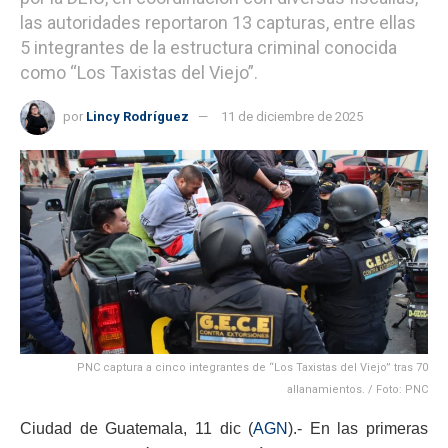
las autoridades reportaron 13 capturas, entre ellas
5 integrantes de la estructura criminal conocida
como “Los Taxistas del Viejo”.
por
Lincy Rodríguez
11 de diciembre de 2025
PNC captura a cinco integrantes de “Los Taxistas del Viejo” tras 70
allanamientos. / Foto: PNC
Ciudad de Guatemala, 11 dic (
AGN
).- En las primeras