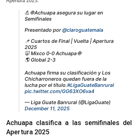
Apertura 2025.
💪🧅Achuapa asegura su lugar en
Semifinales
Presentado por
@claroguatemala
📌 Cuartos de Final | Vuelta | Apertura
2025
🐷 Mixco 0-0 Achuapa🧅
🌎 Global 2-3
Achuapa firma su clasificación y Los
Chicharroneros quedan fuera de la
lucha por el título.
#LigaGuateBanrural
pic.twitter.com/GG63XO6va4
— Liga Guate Banrural (@LigaGuate)
December 11, 2025
Achuapa clasifica a las semifinales del
Apertura 2025