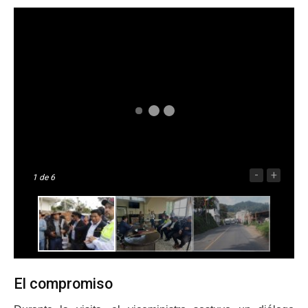
-
+
1
de 6
El compromiso