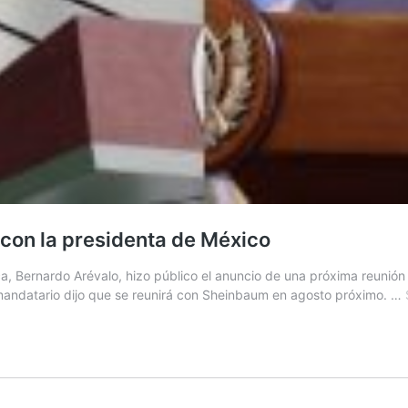
 con la presidenta de México
ica, Bernardo Arévalo, hizo público el anuncio de una próxima reuni
l mandatario dijo que se reunirá con Sheinbaum en agosto próximo. …