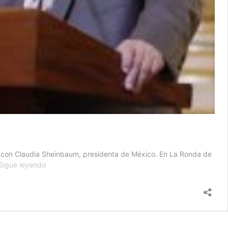
ón con Claudia Sheinbaum, presidenta de México. En La Ronda de
Presidente
Sigue leyendo
Bernardo
Arévalo
se
reunirá
con