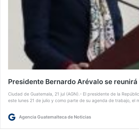
Presidente Bernardo Arévalo se reunirá
Ciudad de Guatemala, 21 jul (AGN).- El presidente de la Repúbl
este lunes 21 de julio y como parte de su agenda de trabajo, e
Agencia Guatemalteca de Noticias