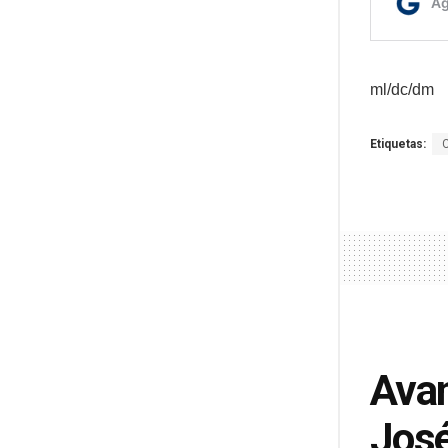
ml/dc/dm
Etiquetas:
Avan
José