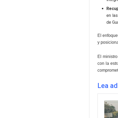
Recup
en las
de Gua
El enfoque
y posiciona
El ministr
con la est
compromete
Lea a