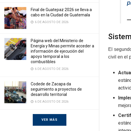
p
Final de Guatepaz 2026 se lleva a
cabo en la Ciudad de Guatemala
—
6 DE AGOSTO DE 2026
Sistem
Página web del Ministerio de
Energía y Minas permite acceder a
El segundo
información de ejecución del
apoyo temporal a los
civil en el
combustibles
6 DE AGOSTO DE 2026
Actua
estánd
Codede de Zacapa da
activi
seguimiento a proyectos de
desarrollo territorial
Imple
6 DE AGOSTO DE 2026
mejora
Certi
VER MÁS
están
integr