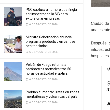
PNC captura a hombre que fingía
ser inspector de la SIB para
extorsionar empresas
Ciudad de 
6 DE AGOSTO DE 2026
una estrate
Ministro Gobernación anuncia
programa productivo en centros
Después 
penitenciarios
infraestruc
6 DE AGOSTO DE 2026
hospitales
Volcán de Fuego retorna a
✈
parámetros normales tras 50
horas de actividad eruptiva
6 DE AGOSTO DE 2026

a
Podrían aumentar lluvias en zonas
montañosas y volcánicas del país
6 DE AGOSTO DE 2026
