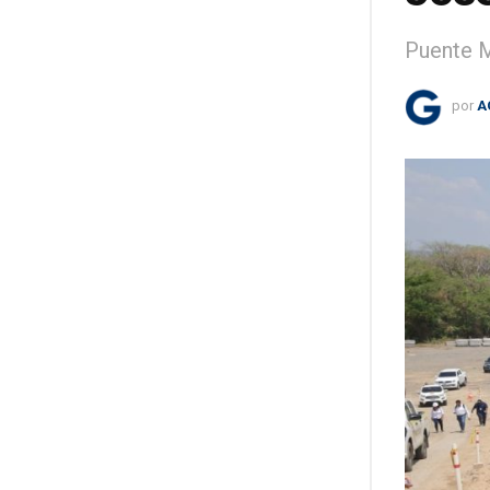
Puente M
por
A