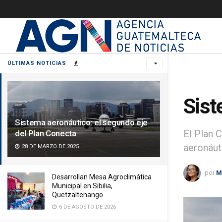
ÚLTIMAS NOTICIAS
Sist
Sistema aeronáutico: el segundo eje
El Plan 
del Plan Conecta
aeronáut
28 DE MARZO DE 2025
por
M
Desarrollan Mesa Agroclimática
Municipal en Sibilia,
Quetzaltenango
6 DE AGOSTO DE 2026