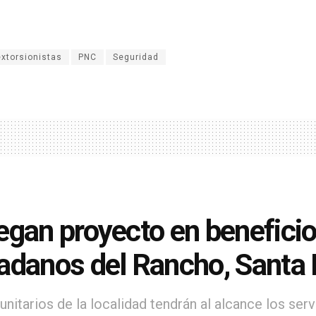
extorsionistas
PNC
Seguridad
egan proyecto en beneficio
adanos del Rancho, Santa
nitarios de la localidad tendrán al alcance los serv