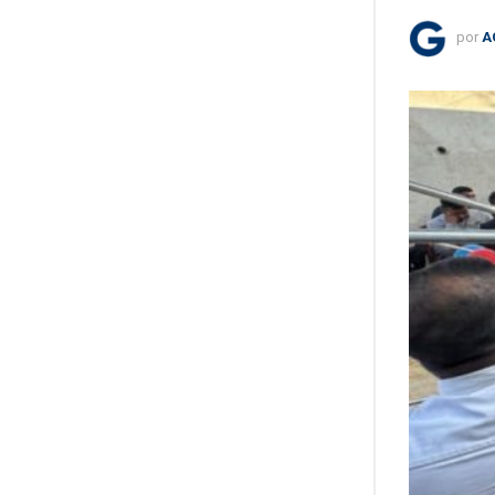
por
A