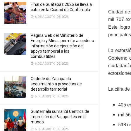
Final de Guatepaz 2026 se lleva a
cabo en la Ciudad de Guatemala
Ciudad de 
6 DE AGOSTO DE 2026
mil 707 ex
Este logro
principale
Página web del Ministerio de
Energía y Minas permite acceder a
información de ejecución del
La extorsi
apoyo temporal a los
combustibles
Gobierno c
6 DE AGOSTO DE 2026
ciudadanía
extorsiones
Codede de Zacapa da
seguimiento a proyectos de
La cifra de
desarrollo territorial
6 DE AGOSTO DE 2026
405 en
Guatemala suma 28 Centros de
mil 66
Impresión de Pasaportes en el
mundo
538 re
6 DE AGOSTO DE 2026