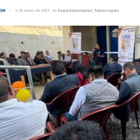
GN
2 de enero de 2025
en
Departamentales
,
Totonicapán