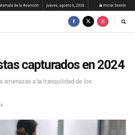
atemala de la Asunción
jueves, agosto 6, 2026
Iniciar Sesión
istas capturados en 2024
s amenazas a la tranquilidad de los
ad