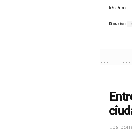
lr/dc/dm
Etiquetas:
Entr
ciud
Los comu