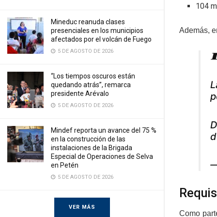
104 m
Mineduc reanuda clases
Además, en
presenciales en los municipios
afectados por el volcán de Fuego
5 DE AGOSTO DE 2026

“Los tiempos oscuros están
L
quedando atrás”, remarca
presidente Arévalo
p
5 DE AGOSTO DE 2026
D
Mindef reporta un avance del 75 %
d
en la construcción de las
instalaciones de la Brigada
Especial de Operaciones de Selva
—
en Petén
5 DE AGOSTO DE 2026
Requis
VER MÁS
Como parte