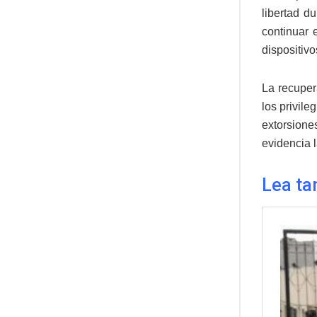
libertad d
continuar 
dispositivo
La recuper
los privile
extorsione
evidencia 
Lea ta