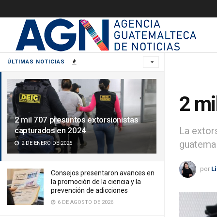
ÚLTIMAS NOTICIAS
2 mi
2 mil 707 presuntos extorsionistas
La extor
capturados en 2024
guatemal
2 DE ENERO DE 2025
por
L
Consejos presentaron avances en
la promoción de la ciencia y la
prevención de adicciones
6 DE AGOSTO DE 2026