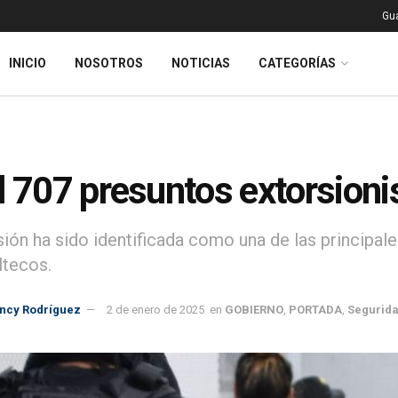
Gu
INICIO
NOSOTROS
NOTICIAS
CATEGORÍAS
l 707 presuntos extorsion
sión ha sido identificada como una de las principale
tecos.
incy Rodríguez
2 de enero de 2025
en
GOBIERNO
,
PORTADA
,
Segurid