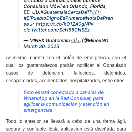
brindada a connacionales durante
Consulado Móvil en Orlando, Florida,
EE. UU.
#GuatemalaCercaDeTi
🇬🇹
#ElPuebloDignoEsPrimero
#NotaDePren
sa
🔗
https://t.co/kO1ZA0gNPv
pic.twitter.com/ScH55CNSEz
— MINEX Guatemala 🇬🇹 (@MinexGt)
March 30, 2025
Asimismo, cuenta con el botón de emergencia, con el
cual los guatemaltecos podrán notificar al Consulado
casos de detención, fallecidos, detenidos,
desaparecidos, accidentados, hospitalizados, entre otros.
Esto estará conectado a canales de
WhatsApp en la Red Consular, para
agilizar la comunicación y atención en
emergencias.
Todo lo anterior se llevará a cabo de una forma ágil,
segura y confiable. Esta aplicación está diseñada para