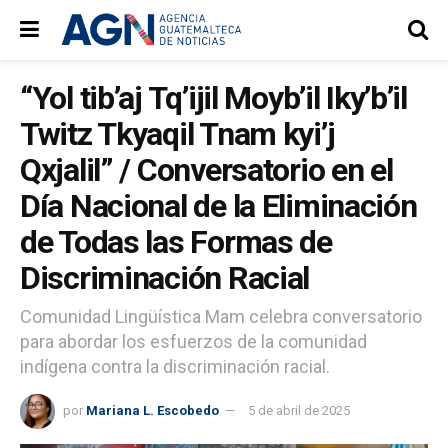
“Yol tib’aj Tq’ijil Moyb’il Iky’b’il
Twitz Tkyaqil Tnam kyi’j
Qxjalil” / Conversatorio en el
Día Nacional de la Eliminación
de Todas las Formas de
Discriminación Racial
Comunidad Lingüística Mam celebra conversatorio
para abordar los esfuerzos de la comunidad
indígena contra la discriminación racial.
por
Mariana L. Escobedo
5 de abril de 2025