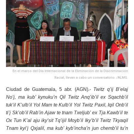
En el marco del Día Internacional de la Eliminación de la Discriminación
Racial, llevan a cabo un conversatorio. /ALMG.
Ciudad de Guatemala, 5 abr. (AGN).-
Twitz q’ij B’elaj
No’j, ma kub’ kynuku’n Qil Twitz Anq’ib’il ex Sqachb’il
tuk’il K’ulb’il Yol Mam te Kulb’il Yol Twitz Paxil, Iqil Onb’il
ti’j Sk’ob’il Rab’in Ajaw te tnam Txeljub’ ex Tja Kawb’il te
Ox Tun K’al aju iky’sit Tq’ijil Moyb’il Iky’b’il Twitz Tkyaqil
Tnam kyi’j Qxjalil, ma kub’ kyb’incha’n jun chemb’il tu’n