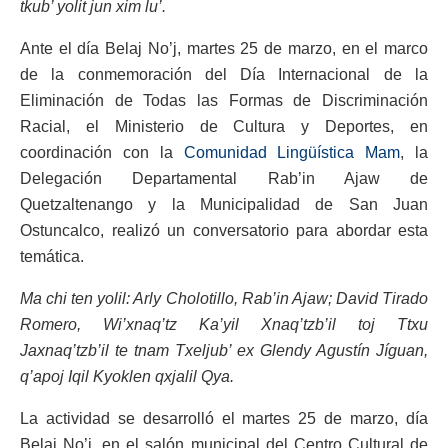
tkub’ yolit jun xim lu’.
Ante el día Belaj No’j, martes 25 de marzo, en el marco
de la conmemoración del Día Internacional de la
Eliminación de Todas las Formas de Discriminación
Racial, el Ministerio de Cultura y Deportes, en
coordinación con la
Comunidad Lingüística Mam
, la
Delegación Departamental Rab’in Ajaw de
Quetzaltenango y la Municipalidad de San Juan
Ostuncalco, realizó un conversatorio para abordar esta
temática.
Ma chi ten yolil: Arly Cholotillo, Rab’in Ajaw; David Tirado
Romero, Wi’xnaq’tz Ka’yil Xnaq’tzb’il toj Ttxu
Jaxnaq’tzb’il te tnam Txeljub’ ex Glendy Agustín Jíguan,
q’apoj Iqil Kyoklen qxjalil Qya.
La actividad se desarrolló el martes 25 de marzo, día
Belaj No’j, en el salón municipal del Centro Cultural de