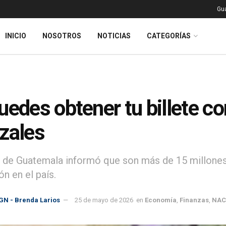
Gu
INICIO
NOSOTROS
NOTICIAS
CATEGORÍAS
uedes obtener tu billete 
zales
 de Guatemala informó que son más de 15 millones
ón en el país.
GN - Brenda Larios
25 de mayo de 2026
en
Economía
,
Finanzas
,
NAC