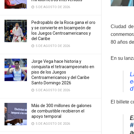
5 DE AGOSTO DE 2026
Pedropablo de la Roca gana el oro
Ciudad de
y se convierte en bicampeón de
los Juegos Centroamericanos y
conmemorat
del Caribe
80 años d
5 DE AGOSTO DE 2026
En su lanz
Jorge Vega hace historia y
conquista el tetracampeonato en
piso de los Juegos
L
Centroamericanos y del Caribe
e
Santo Domingo 2026
d
5 DE AGOSTO DE 2026
El billete 
Más de 300 millones de galones
de combustible recibieron el
apoyo temporal
E
#
5 DE AGOSTO DE 2026
a