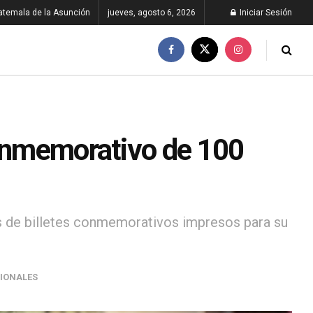
atemala de la Asunción
jueves, agosto 6, 2026
Iniciar Sesión
conmemorativo de 100
 de billetes conmemorativos impresos para su
IONALES