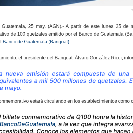
Y
 Guatemala, 25 may. (AGN).- A partir de este lunes 25 de m
ivo de 100 quetzales emitido por el Banco de Guatemala (Bang
el
Banco de Guatemala (Banguat).
amiento, el presidente del Banguat, Álvaro González Ricci, info
a nueva emisión estará compuesta de una i
quivalentes a mil 500 millones de quetzales. Es
e mayo.
conmemorativo estará circulando en los establecimientos como cu
l billete conmemorativo de Q100 honra la histori
BancoDeGuatemala
, a la vez que integra ava
ccesibilidad. Conoce los elementos que hacen 