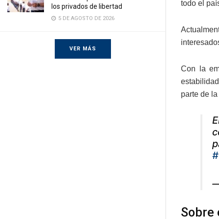
todo el paí
los privados de libertad
5 DE AGOSTO DE 2026
Actualment
interesado
VER MÁS
Con la em
estabilida
parte de l
E
c
p
#
—
Sobre e