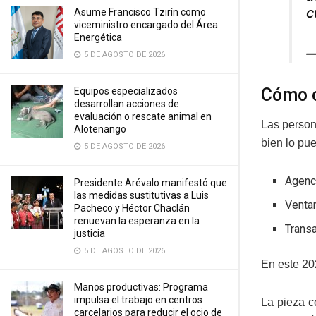
c
Asume Francisco Tzirín como
viceministro encargado del Área
Energética
—
5 DE AGOSTO DE 2026
Cómo o
Equipos especializados
desarrollan acciones de
evaluación o rescate animal en
Las person
Alotenango
bien lo pu
5 DE AGOSTO DE 2026
Agenci
Presidente Arévalo manifestó que
las medidas sustitutivas a Luis
Ventan
Pacheco y Héctor Chaclán
renuevan la esperanza en la
Transa
justicia
5 DE AGOSTO DE 2026
En este 20
Manos productivas: Programa
impulsa el trabajo en centros
La pieza c
carcelarios para reducir el ocio de