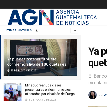
ÚLTIMAS NOTICIAS
Ya p
Ya puedes obtener tu billete
quet
conmemorativo de 100 quetzales
25 DE MAYO DE 2026
El Banco
circulaci
Mineduc reanuda clases
presenciales en los municipios
afectados por el volcán de Fuego
por
A
5 DE AGOSTO DE 2026