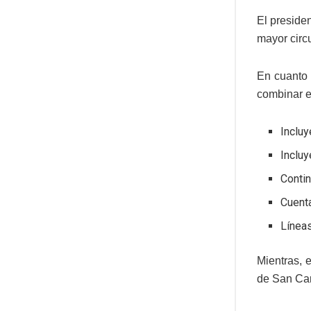
El preside
mayor circu
En cuanto 
combinar el
Incluy
Incluy
Contin
Cuenta
Línea
Mientras, 
de San Car