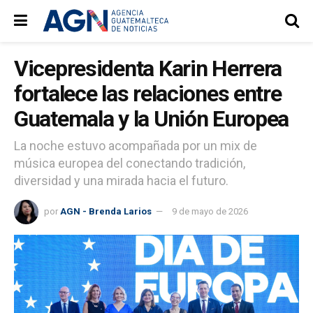
Vicepresidenta Karin Herrera
fortalece las relaciones entre
Guatemala y la Unión Europea
La noche estuvo acompañada por un mix de
música europea del conectando tradición,
diversidad y una mirada hacia el futuro.
por
AGN - Brenda Larios
9 de mayo de 2026