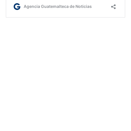
ml/dc/dm
Etiquetas:
albergues habilitados
Conred
época de frío 2025-2026
AGN.GT - 2021
Sitio web desarrollado por: