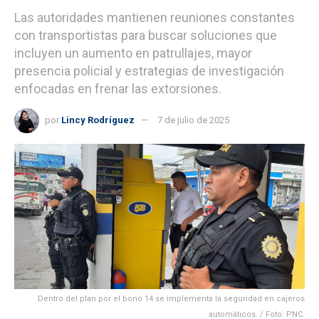
Las autoridades mantienen reuniones constantes
con transportistas para buscar soluciones que
incluyen un aumento en patrullajes, mayor
presencia policial y estrategias de investigación
enfocadas en frenar las extorsiones.
por
Lincy Rodríguez
7 de julio de 2025
Dentro del plan por el bono 14 se implementa la seguridad en cajeros
automáticos. / Foto: PNC.