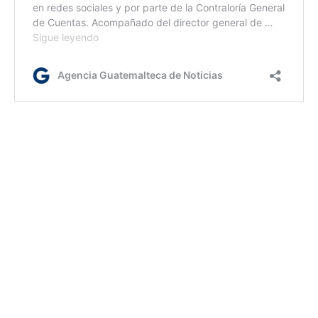
lr/dc
Etiquetas:
pago de bono 14
PNC
Seguridad