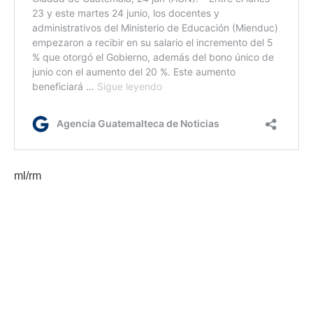
ml/rm
Etiquetas:
Filgua 2025
literatura
Marta Elena Casaús Arzú