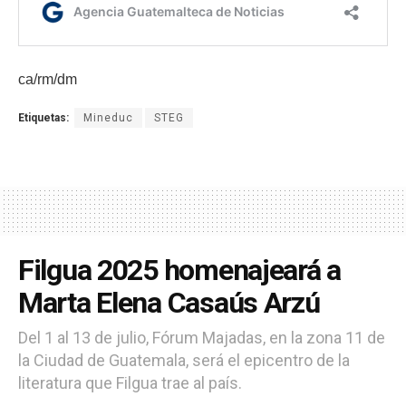
ca/rm/dm
Etiquetas:
Mineduc
STEG
Filgua 2025 homenajeará a
Marta Elena Casaús Arzú
Del 1 al 13 de julio, Fórum Majadas, en la zona 11 de
la Ciudad de Guatemala, será el epicentro de la
literatura que Filgua trae al país.