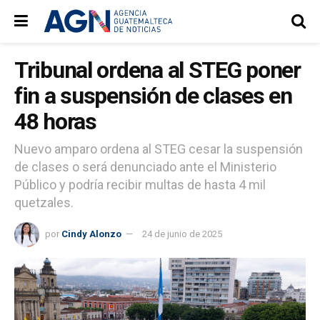
Tribunal ordena al STEG poner
fin a suspensión de clases en
48 horas
Nuevo amparo ordena al STEG cesar la suspensión
de clases o será denunciado ante el Ministerio
Público y podría recibir multas de hasta 4 mil
quetzales.
por
Cindy Alonzo
24 de junio de 2025