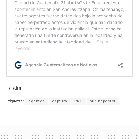
lr/ir/dm
Etiquetas:
agentes
captura
PNC
subinspector