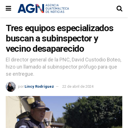
Tres equipos especializados
buscan a subinspector y
vecino desaparecido
El director general de la PNC, David Custodio Boteo,
hizo un llamado al subinspector prófugo para que
se entregue.
por
Lincy Rodríguez
22 de abril de 2024