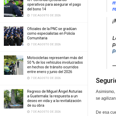
m
operativos para asegurar el pago
r
del bono 14
7 DE AGOSTO DE 2026
¡
Oficiales de la PNC se gradúan
como especialistas en Policía
L
Comunitaria
p
7 DE AGOSTO DE 2026
p
Motocicletas representan más del
50 % de los vehículos involucrados
—
en hechos de tránsito ocurridos
entre enero y junio del 2026
7 DE AGOSTO DE 2026
Seguri
Regreso de Miguel Ángel Asturias
Asimismo, 
a Guatemala: la respuesta a un
se agilizan
deseo en vida y a la revitalización
de su obra
7 DE AGOSTO DE 2026
De esa cue