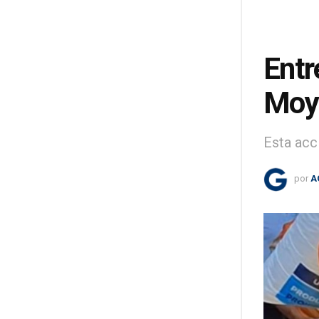
Entr
Moyu
Esta acc
por
A