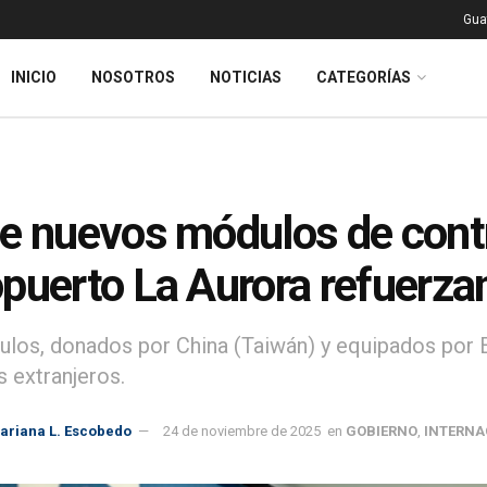
Gua
INICIO
NOSOTROS
NOTICIAS
CATEGORÍAS
e nuevos módulos de contro
puerto La Aurora refuerzan
los, donados por China (Taiwán) y equipados por E
s extranjeros.
ariana L. Escobedo
24 de noviembre de 2025
en
GOBIERNO
,
INTERNA