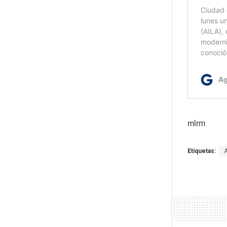
mlrm
Etiquetas: