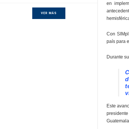
en implem
antecedent
VER MÁS
hemisféric
Con SIMpl
país para e
Durante su
C
d
t
v
Este avanc
presidente
Guatemala