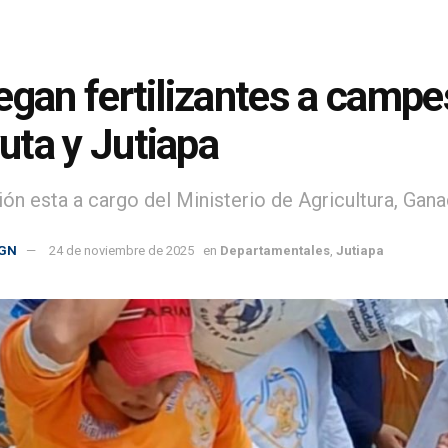
egan fertilizantes a camp
ta y Jutiapa
ión esta a cargo del Ministerio de Agricultura, Gan
GN
24 de noviembre de 2025
en
Departamentales
,
Jutiapa