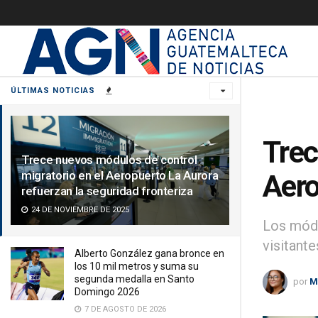
ÚLTIMAS NOTICIAS
Trec
Trece nuevos módulos de control
migratorio en el Aeropuerto La Aurora
Aero
refuerzan la seguridad fronteriza
24 DE NOVIEMBRE DE 2025
Los módu
visitante
Alberto González gana bronce en
los 10 mil metros y suma su
segunda medalla en Santo
por
M
Domingo 2026
7 DE AGOSTO DE 2026