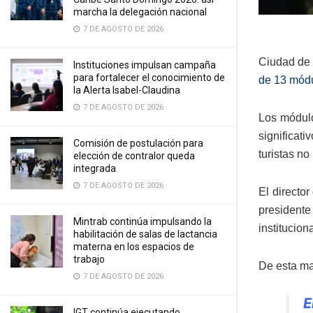
marcha la delegación nacional
7 DE AGOSTO DE 2026
Ciudad de 
Instituciones impulsan campaña
para fortalecer el conocimiento de
de 13 mód
la Alerta Isabel-Claudina
7 DE AGOSTO DE 2026
Los módulo
significat
Comisión de postulación para
turistas no
elección de contralor queda
integrada
7 DE AGOSTO DE 2026
El director
presidente
Mintrab continúa impulsando la
institucion
habilitación de salas de lactancia
materna en los espacios de
trabajo
De esta ma
7 DE AGOSTO DE 2026
E
IGT continúa ejecutando