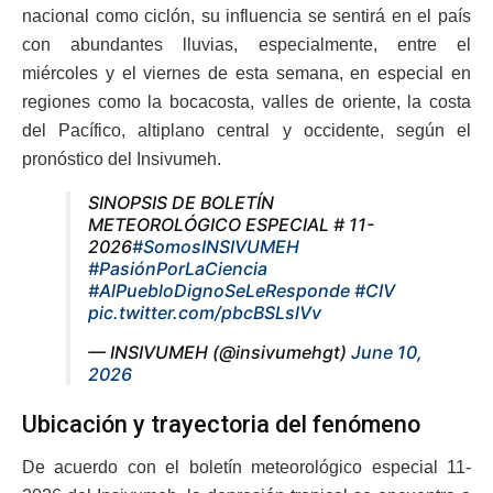
nacional como ciclón, su influencia se sentirá en el país
con abundantes lluvias, especialmente, entre el
miércoles y el viernes de esta semana, en especial en
regiones como la bocacosta, valles de oriente, la costa
del Pacífico, altiplano central y occidente, según el
pronóstico del Insivumeh.
SINOPSIS DE BOLETÍN
METEOROLÓGICO ESPECIAL # 11-
2026
#SomosINSIVUMEH
#PasiónPorLaCiencia
#AlPuebloDignoSeLeResponde
#CIV
pic.twitter.com/pbcBSLslVv
— INSIVUMEH (@insivumehgt)
June 10,
2026
Ubicación y trayectoria del fenómeno
De acuerdo con el boletín meteorológico especial 11-