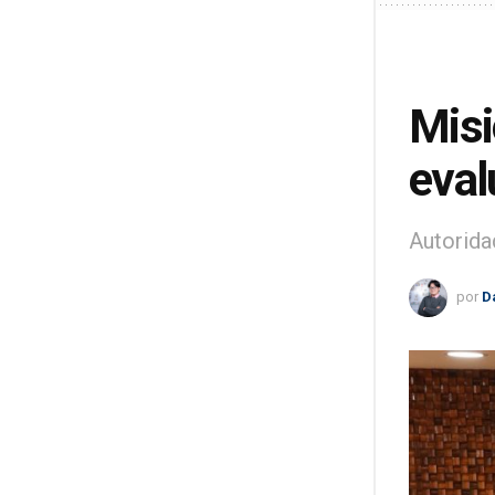
Misi
eval
Autoridad
por
D