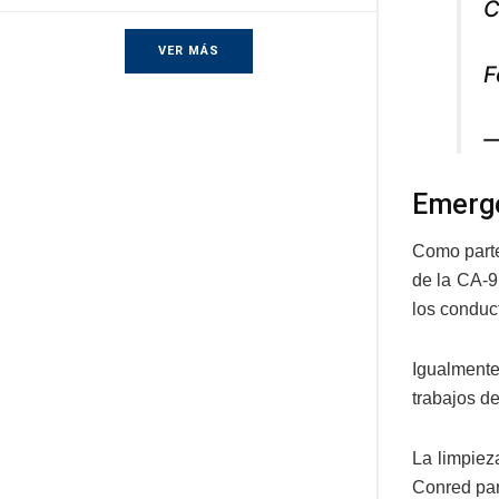
C
VER MÁS
F
—
Emerge
Como parte
de la CA-9 
los conduc
Igualmente
trabajos de
La limpiez
Conred para