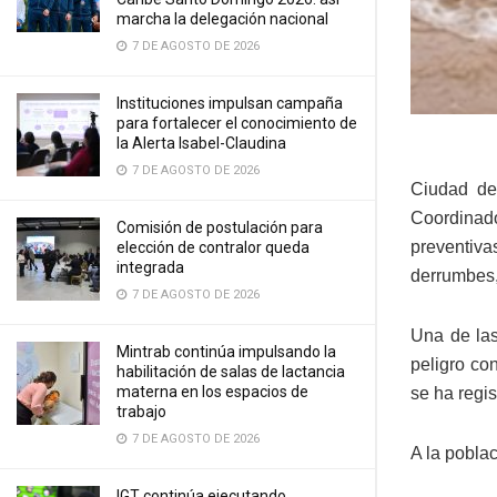
marcha la delegación nacional
7 DE AGOSTO DE 2026
Instituciones impulsan campaña
para fortalecer el conocimiento de
la Alerta Isabel-Claudina
7 DE AGOSTO DE 2026
Ciudad de
Coordinad
Comisión de postulación para
preventiv
elección de contralor queda
integrada
derrumbes,
7 DE AGOSTO DE 2026
Una de las
Mintrab continúa impulsando la
peligro co
habilitación de salas de lactancia
materna en los espacios de
se ha regis
trabajo
7 DE AGOSTO DE 2026
A la pobla
IGT continúa ejecutando