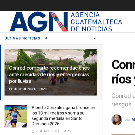
ÚLTIMAS NOTICIAS
Conr
Conred comparte recomendaciones
ante crecidas de ríos y emergencias
ríos
por lluvias
10 DE JUNIO DE 2025
Conred e
riesgos.
Alberto González gana bronce en
los 10 mil metros y suma su
segunda medalla en Santo
por
M
Domingo 2026
7 DE AGOSTO DE 2026