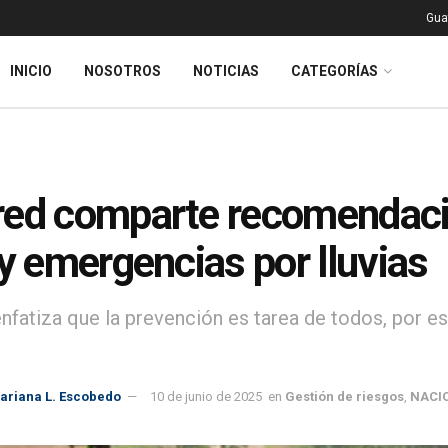
Gua
INICIO
NOSOTROS
NOTICIAS
CATEGORÍAS
ed comparte recomendacio
 y emergencias por lluvias
nfatiza que la prevención es tarea de todos, por 
ariana L. Escobedo
10 de junio de 2025
en
Gestión de riesgos
,
NACI