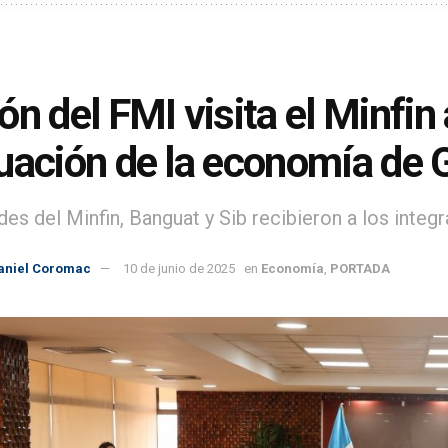
ón del FMI visita el Minfin
uación de la economía de
es del Minfin, Banguat y Sib recibieron a los integr
aniel Coromac
10 de junio de 2025
en
Economía
,
PORTADA