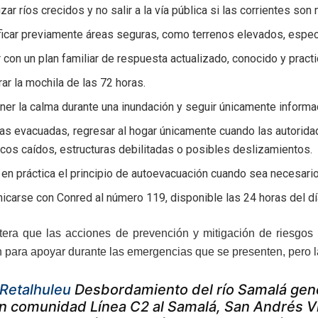
zar ríos crecidos y no salir a la vía pública si las corrientes so
ficar previamente áreas seguras, como terrenos elevados, espe
 con un plan familiar de respuesta actualizado, conocido y prac
ar la mochila de las 72 horas.
er la calma durante una inundación y seguir únicamente informac
as evacuadas, regresar al hogar únicamente cuando las autoridad
icos caídos, estructuras debilitadas o posibles deslizamientos.
en práctica el principio de autoevacuación cuando sea necesario
carse con Conred al número 119, disponible las 24 horas del día
tera que las acciones de prevención y mitigación de riesgos 
n para apoyar durante las emergencias que se presenten, pero l
Retalhuleu
Desbordamiento del río Samalá gene
n comunidad Línea C2 al Samalá, San Andrés Vil