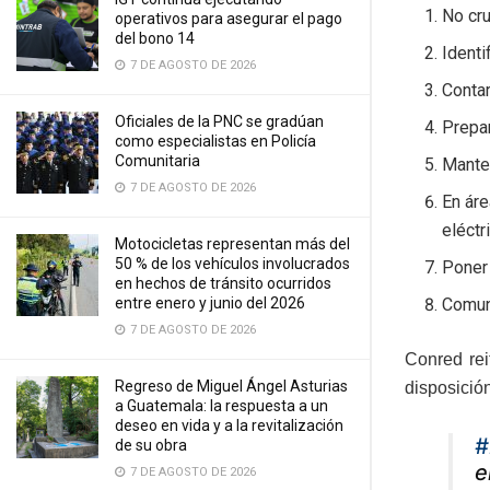
No cru
operativos para asegurar el pago
del bono 14
Identi
7 DE AGOSTO DE 2026
Contar
Oficiales de la PNC se gradúan
Prepar
como especialistas en Policía
Comunitaria
Manten
7 DE AGOSTO DE 2026
En áre
eléctr
Motocicletas representan más del
50 % de los vehículos involucrados
Poner 
en hechos de tránsito ocurridos
Comuni
entre enero y junio del 2026
7 DE AGOSTO DE 2026
Conred rei
Regreso de Miguel Ángel Asturias
disposició
a Guatemala: la respuesta a un
deseo en vida y a la revitalización
#
de su obra
e
7 DE AGOSTO DE 2026