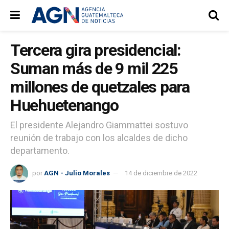
Tercera gira presidencial:
Suman más de 9 mil 225
millones de quetzales para
Huehuetenango
El presidente Alejandro Giammattei sostuvo
reunión de trabajo con los alcaldes de dicho
departamento.
por
AGN - Julio Morales
14 de diciembre de 2022