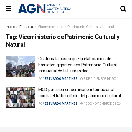
Inicio
Etiqueta
Viceministerio de Patrimonio Cultural y Natural
Tag:
Viceministerio de Patrimonio Cultural y
Natural
Guatemala busca que la elaboración de
barriletes gigantes sea Patrimonio Cultural
Inmaterial de la Humanidad
POR
ESTUARDO MARTÍNEZ
3 DE DICIEMBRE DE 2024
MCD participa en seminario internacional
contra el tráfico ilícito del patrimonio cultural
POR
ESTUARDO MARTÍNEZ
10 DE NOVIEMBRE DE 2024