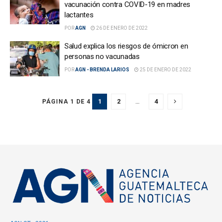
vacunación contra COVID-19 en madres
lactantes
POR
AGN
26 DE ENERO DE 2022
Salud explica los riesgos de ómicron en
personas no vacunadas
POR
AGN - BRENDA LARIOS
25 DE ENERO DE 2022
1
2
…
4
PÁGINA 1 DE 4