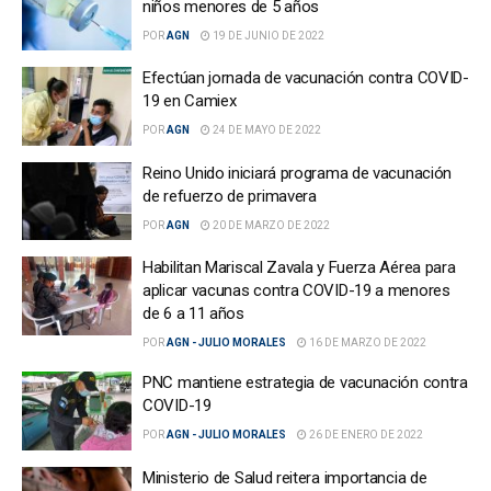
niños menores de 5 años
POR
AGN
19 DE JUNIO DE 2022
Efectúan jornada de vacunación contra COVID-
19 en Camiex
POR
AGN
24 DE MAYO DE 2022
Reino Unido iniciará programa de vacunación
de refuerzo de primavera
POR
AGN
20 DE MARZO DE 2022
Habilitan Mariscal Zavala y Fuerza Aérea para
aplicar vacunas contra COVID-19 a menores
de 6 a 11 años
POR
AGN - JULIO MORALES
16 DE MARZO DE 2022
PNC mantiene estrategia de vacunación contra
COVID-19
POR
AGN - JULIO MORALES
26 DE ENERO DE 2022
Ministerio de Salud reitera importancia de