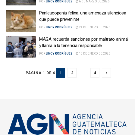
POR
LINCY RODRÍGUEZ
6 DE MARZO DE 2026
Panleucopenia felina: una amenaza silenciosa
que puede prevenirse
POR
LINCY RODRÍGUEZ
24 DE ENERO DE 2026
MAGA recuerda sanciones por maltrato animal
y llama a la tenencia responsable
POR
LINCY RODRÍGUEZ
15 DE ENERO DE 2026
1
2
…
4
PÁGINA 1 DE 4