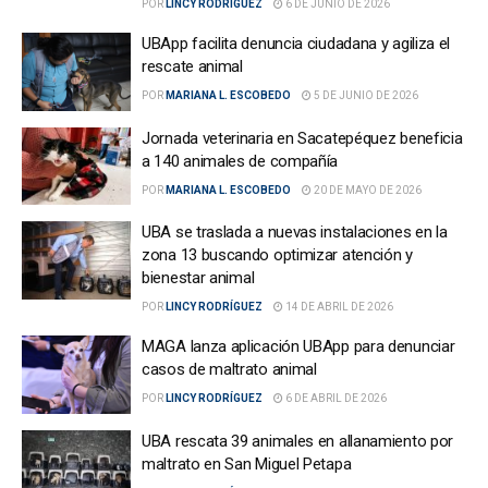
POR
LINCY RODRÍGUEZ
6 DE JUNIO DE 2026
UBApp facilita denuncia ciudadana y agiliza el
rescate animal
POR
MARIANA L. ESCOBEDO
5 DE JUNIO DE 2026
Jornada veterinaria en Sacatepéquez beneficia
a 140 animales de compañía
POR
MARIANA L. ESCOBEDO
20 DE MAYO DE 2026
UBA se traslada a nuevas instalaciones en la
zona 13 buscando optimizar atención y
bienestar animal
POR
LINCY RODRÍGUEZ
14 DE ABRIL DE 2026
MAGA lanza aplicación UBApp para denunciar
casos de maltrato animal
POR
LINCY RODRÍGUEZ
6 DE ABRIL DE 2026
UBA rescata 39 animales en allanamiento por
maltrato en San Miguel Petapa