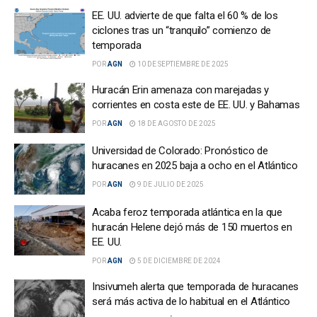
EE. UU. advierte de que falta el 60 % de los
ciclones tras un “tranquilo” comienzo de
temporada
POR
AGN
10 DE SEPTIEMBRE DE 2025
Huracán Erin amenaza con marejadas y
corrientes en costa este de EE. UU. y Bahamas
POR
AGN
18 DE AGOSTO DE 2025
Universidad de Colorado: Pronóstico de
huracanes en 2025 baja a ocho en el Atlántico
POR
AGN
9 DE JULIO DE 2025
Acaba feroz temporada atlántica en la que
huracán Helene dejó más de 150 muertos en
EE. UU.
POR
AGN
5 DE DICIEMBRE DE 2024
Insivumeh alerta que temporada de huracanes
será más activa de lo habitual en el Atlántico