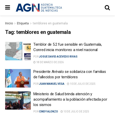
Inicio
Etiqueta
temblores en guatemala
Tag:
temblores en guatemala
Temblor de 5.2 fue sensible en Guatemala,
Conred inicia monitoreo a nivel nacional
POR
JOSUE DAVID ACEVEDO RIVAS
18 DE MARZO DE 2026
Presidente Arévalo se solidariza con familias
de fallecidos por temblores
POR
JUAN MANUEL VEGA
10 DE JULIO DE 2025
Ministerio de Salud brinda atención y
acompañamiento a la población afectada por
los sismos
POR
CINDY ALONZO
10 DE JULIO DE 2025