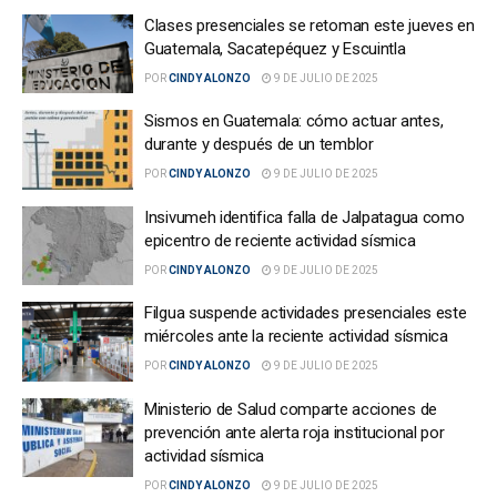
Clases presenciales se retoman este jueves en
Guatemala, Sacatepéquez y Escuintla
POR
CINDY ALONZO
9 DE JULIO DE 2025
Sismos en Guatemala: cómo actuar antes,
durante y después de un temblor
POR
CINDY ALONZO
9 DE JULIO DE 2025
Insivumeh identifica falla de Jalpatagua como
epicentro de reciente actividad sísmica
POR
CINDY ALONZO
9 DE JULIO DE 2025
Filgua suspende actividades presenciales este
miércoles ante la reciente actividad sísmica
POR
CINDY ALONZO
9 DE JULIO DE 2025
Ministerio de Salud comparte acciones de
prevención ante alerta roja institucional por
actividad sísmica
POR
CINDY ALONZO
9 DE JULIO DE 2025