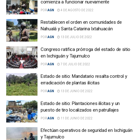
comienza a funcionar nuevamente
POR
AGN
4 DE AGOSTO DE 2022
Restablecen el orden en comunidades de
Nahualá y Santa Catarina Ixtahuacán
POR
AGN
13 DE JULIO DE 2022
Congreso ratifica prórroga del estado de sitio
en Ixchiguán y Tajumulco
POR
AGN
7 DE JULIO DE 2022
Estado de sitio: Mandatario resalta control y
erradicación de plantas ilícitas
POR
AGN
13 DE JUNIO DE 2022
Estado de sitio: Plantaciones ilícitas y un
puesto de tiro localizados en patrullajes
POR
AGN
11 DE JUNIO DE 2022
Efectúan operativos de seguridad en Ixchiguán
y Tajumulco