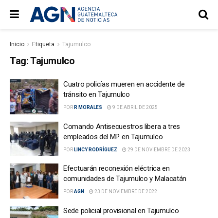
Inicio
Etiqueta
Tajumulco
Tag:
Tajumulco
Cuatro policías mueren en accidente de
tránsito en Tajumulco
POR
R MORALES
9 DE ABRIL DE 2025
Comando Antisecuestros libera a tres
empleados del MP en Tajumulco
POR
LINCY RODRÍGUEZ
29 DE NOVIEMBRE DE 2023
Efectuarán reconexión eléctrica en
comunidades de Tajumulco y Malacatán
POR
AGN
23 DE NOVIEMBRE DE 2022
Sede policial provisional en Tajumulco