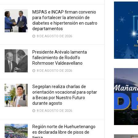
MSPAS e INCAP firman convenio
para fortalecer la atención de
diabetes e hipertensión en cuatro
departamentos
8 DE AGOSTO DE 2026
Presidente Arévalo lamenta
fallecimiento de Rodolfo
Rohrmoser Valdeavellano
8 DE AGOSTO DE 2026
Segeplan realiza charlas de
orientación vocacional para optar
a Becas por Nuestro Futuro
durante agosto
8 DE AGOSTO DE 2026
Región norte de Huehuetenango
es declarada libre de pisos de
tierra