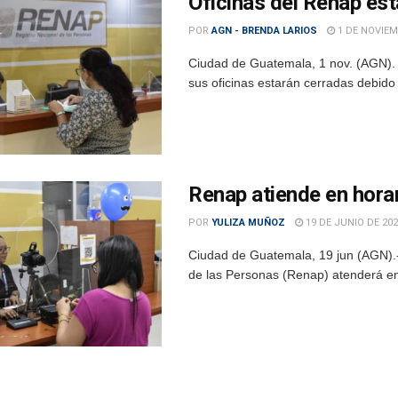
Oficinas del Renap es
POR
AGN - BRENDA LARIOS
1 DE NOVIEM
Ciudad de Guatemala, 1 nov. (AGN). 
sus oficinas estarán cerradas debido 
Renap atiende en horar
POR
YULIZA MUÑOZ
19 DE JUNIO DE 20
Ciudad de Guatemala, 19 jun (AGN).-
de las Personas (Renap) atenderá en 