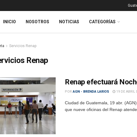
Guat
INICIO
NOSOTROS
NOTICIAS
CATEGORÍAS
eta
Servicios Renap
rvicios Renap
Renap efectuará Noche
POR
AGN - BRENDA LARIOS
19 DE ABRIL 
Ciudad de Guatemala, 19 abr. (AGN).-
que nueve oficinas del Renap atender