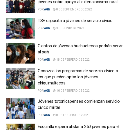
jóvenes sobre apoyo al extensionismo rural
POR
AGN
8 DE SEPTIEMBRE DE 2022
TSE capacita a jóvenes de servicio cívico
POR
AGN
3 DE JUNIO DE 2022
Cientos de jóvenes huehuetecos podrán servir
al país
POR
AGN
18 DE FEBRERO DE 2022
Conozca los programas de servicio cívico a
los que pueden optar los jóvenes
chiquimultecos
POR
AGN
10 DE FEBRERO DE 2022
Jóvenes totonicapenses comienzan servicio
cívico militar
POR
AGN
8 DE FEBRERO DE 2022
Escuintla espera alistar a 250 jóvenes para el