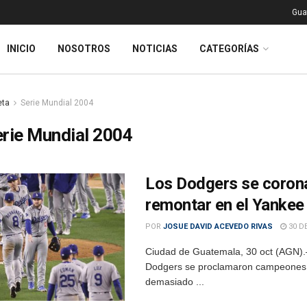
Gua
INICIO
NOSOTROS
NOTICIAS
CATEGORÍAS
eta
Serie Mundial 2004
rie Mundial 2004
Los Dodgers se corona
remontar en el Yankee
POR
JOSUE DAVID ACEVEDO RIVAS
30 D
Ciudad de Guatemala, 30 oct (AGN).–
Dodgers se proclamaron campeones d
demasiado ...