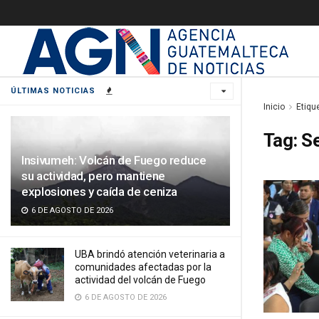
ÚLTIMAS NOTICIAS
Inicio
Etiqu
Tag:
S
Insivumeh: Volcán de Fuego reduce
su actividad, pero mantiene
explosiones y caída de ceniza
6 DE AGOSTO DE 2026
UBA brindó atención veterinaria a
comunidades afectadas por la
actividad del volcán de Fuego
6 DE AGOSTO DE 2026