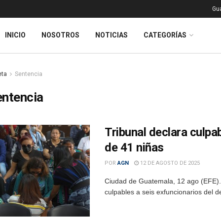
Gu
INICIO
NOSOTROS
NOTICIAS
CATEGORÍAS
eta
Sentencia
entencia
Tribunal declara culpa
de 41 niñas
POR
AGN
12 DE AGOSTO DE 2025
Ciudad de Guatemala, 12 ago (EFE).-
culpables a seis exfuncionarios del d