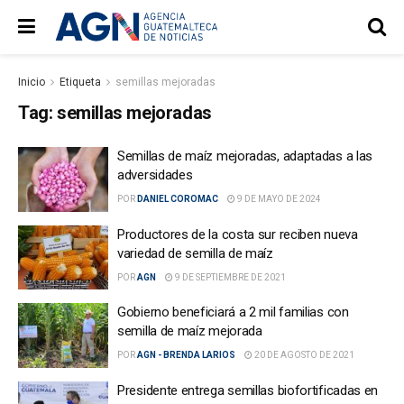
Inicio
Etiqueta
semillas mejoradas
Tag:
semillas mejoradas
Semillas de maíz mejoradas, adaptadas a las
adversidades
POR
DANIEL COROMAC
9 DE MAYO DE 2024
Productores de la costa sur reciben nueva
variedad de semilla de maíz
POR
AGN
9 DE SEPTIEMBRE DE 2021
Gobierno beneficiará a 2 mil familias con
semilla de maíz mejorada
POR
AGN - BRENDA LARIOS
20 DE AGOSTO DE 2021
Presidente entrega semillas biofortificadas en