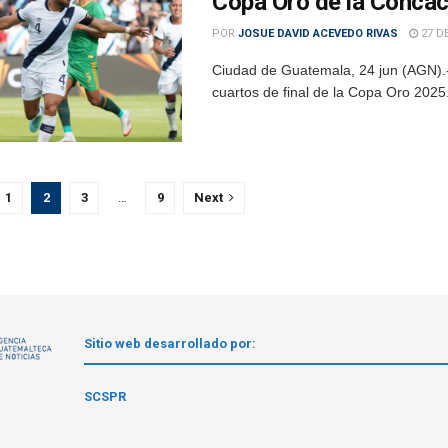
Copa Oro de la Conca
POR
JOSUE DAVID ACEVEDO RIVAS
27 DE
Ciudad de Guatemala, 24 jun (AGN).-
cuartos de final de la Copa Oro 2025.
1
2
3
…
9
Next
Sitio web desarrollado por:
1
SCSPR