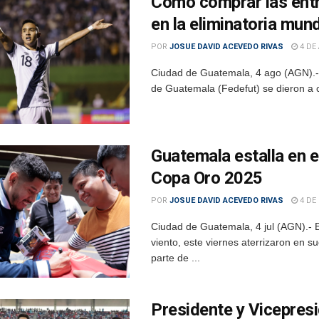
Cómo comprar las entr
en la eliminatoria mund
POR
JOSUE DAVID ACEVEDO RIVAS
4 DE
Ciudad de Guatemala, 4 ago (AGN).- 
de Guatemala (Fedefut) se dieron a co
Guatemala estalla en e
Copa Oro 2025
POR
JOSUE DAVID ACEVEDO RIVAS
4 DE 
Ciudad de Guatemala, 4 jul (AGN).- 
viento, este viernes aterrizaron en 
parte de ...
Presidente y Vicepresi