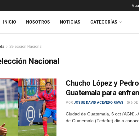
Gua
INICIO
NOSOTROS
NOTICIAS
CATEGORÍAS
eta
Selección Nacional
lección Nacional
Chucho López y Pedro 
Guatemala para enfren
POR
JOSUE DAVID ACEVEDO RIVAS
6 DE
Ciudad de Guatemala, 6 oct (AGN).-A 
de Guatemala (Fedefut) dio a conocer