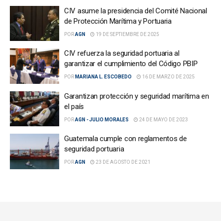
CIV asume la presidencia del Comité Nacional
de Protección Marítima y Portuaria
POR
AGN
19 DE SEPTIEMBRE DE 2025
CIV refuerza la seguridad portuaria al
garantizar el cumplimiento del Código PBIP
POR
MARIANA L. ESCOBEDO
16 DE MARZO DE 2025
Garantizan protección y seguridad marítima en
el país
POR
AGN - JULIO MORALES
24 DE MAYO DE 2023
Guatemala cumple con reglamentos de
seguridad portuaria
POR
AGN
23 DE AGOSTO DE 2021