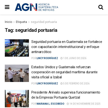
Inicio
Etiqueta
seguridad portuaria
Tag:
seguridad portuaria
Seguridad portuaria en Guatemala se fortalece
con capacitación interinstitucional y enfoque
antinarcótico
POR
LINCY RODRÍGUEZ
1 DE JUNIO DE 2026
Estados Unidos y Guatemala refuerzan
cooperación en seguridad marítima durante
visita oficial a Izabal
POR
LINCY RODRÍGUEZ
5 DE FEBRERO DE 2026
Presidente Arévalo supervisa funcionamiento
de la Empresa Portuaria Quetzal
POR
MARIANA L. ESCOBEDO
14 DE NOVIEMBRE DE 2025