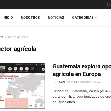
Gu
INICIO
NOSOTROS
NOTICIAS
CATEGORÍAS
eta
sector agrícola
ctor agrícola
Guatemala explora opo
agrícola en Europa
POR
AGN
24 DE FEBRERO DE 2022
Ciudad de Guatemala, 24 feb (AGN).
para identificar oportunidades de crec
de Relaciones ...