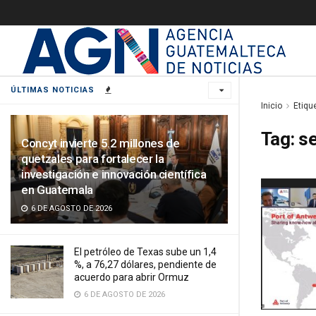
ÚLTIMAS NOTICIAS
Inicio
Etiqu
Tag:
se
Concyt invierte 5.2 millones de
quetzales para fortalecer la
investigación e innovación científica
en Guatemala
6 DE AGOSTO DE 2026
El petróleo de Texas sube un 1,4
%, a 76,27 dólares, pendiente de
acuerdo para abrir Ormuz
6 DE AGOSTO DE 2026