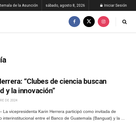
temala de la Asunción
sábado, agosto 8, 2026
Iniciar Sesión
ía
errera: “Clubes de ciencia buscan
ad y la innovación”
RE DE 2024
 La vicepresidenta Karin Herrera participó como invitada de
 interinstitucional entre el Banco de Guatemala (Banguat) y la ...