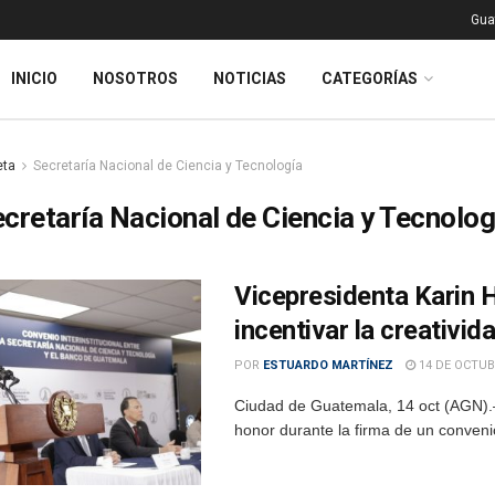
Gua
INICIO
NOSOTROS
NOTICIAS
CATEGORÍAS
eta
Secretaría Nacional de Ciencia y Tecnología
cretaría Nacional de Ciencia y Tecnolog
Vicepresidenta Karin H
incentivar la creativid
POR
ESTUARDO MARTÍNEZ
14 DE OCTUB
Ciudad de Guatemala, 14 oct (AGN).–
honor durante la firma de un convenio