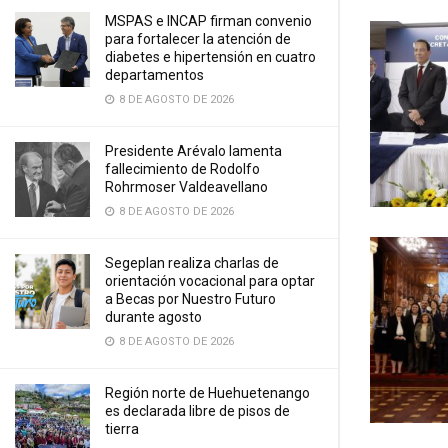
MSPAS e INCAP firman convenio
para fortalecer la atención de
diabetes e hipertensión en cuatro
departamentos
8 DE AGOSTO DE 2026
Presidente Arévalo lamenta
fallecimiento de Rodolfo
Rohrmoser Valdeavellano
8 DE AGOSTO DE 2026
Segeplan realiza charlas de
orientación vocacional para optar
a Becas por Nuestro Futuro
durante agosto
8 DE AGOSTO DE 2026
Región norte de Huehuetenango
es declarada libre de pisos de
tierra