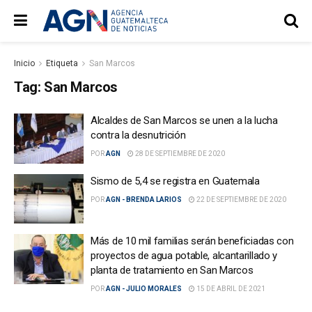
Inicio
Etiqueta
San Marcos
Tag:
San Marcos
Alcaldes de San Marcos se unen a la lucha
contra la desnutrición
POR
AGN
28 DE SEPTIEMBRE DE 2020
Sismo de 5,4 se registra en Guatemala
POR
AGN - BRENDA LARIOS
22 DE SEPTIEMBRE DE 2020
Más de 10 mil familias serán beneficiadas con
proyectos de agua potable, alcantarillado y
planta de tratamiento en San Marcos
POR
AGN - JULIO MORALES
15 DE ABRIL DE 2021