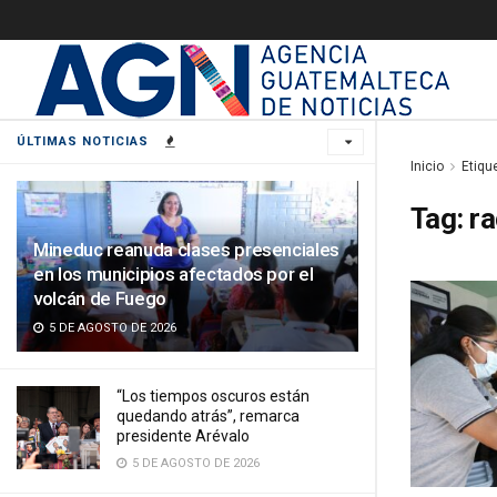
ÚLTIMAS NOTICIAS
Inicio
Etiqu
Tag:
ra
Mineduc reanuda clases presenciales
en los municipios afectados por el
volcán de Fuego
5 DE AGOSTO DE 2026
“Los tiempos oscuros están
quedando atrás”, remarca
presidente Arévalo
5 DE AGOSTO DE 2026