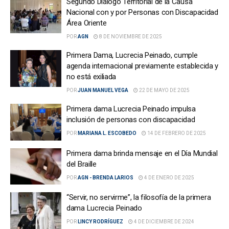
Segundo Diálogo Territorial de la Causa
Nacional con y por Personas con Discapacidad
Área Oriente
POR
AGN
8 DE NOVIEMBRE DE 2025
Primera Dama, Lucrecia Peinado, cumple
agenda internacional previamente establecida y
no está exiliada
POR
JUAN MANUEL VEGA
22 DE MAYO DE 2025
Primera dama Lucrecia Peinado impulsa
inclusión de personas con discapacidad
POR
MARIANA L. ESCOBEDO
14 DE FEBRERO DE 2025
Primera dama brinda mensaje en el Día Mundial
del Braille
POR
AGN - BRENDA LARIOS
4 DE ENERO DE 2025
“Servir, no servirme”, la filosofía de la primera
dama Lucrecia Peinado
POR
LINCY RODRÍGUEZ
4 DE DICIEMBRE DE 2024