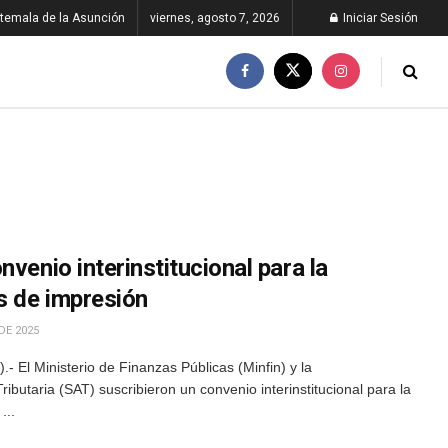
temala de la Asunción
viernes, agosto 7, 2026
Iniciar Sesión
venio interinstitucional para la
s de impresión
DE 2025
 El Ministerio de Finanzas Públicas (Minfin) y la
ibutaria (SAT) suscribieron un convenio interinstitucional para la
...