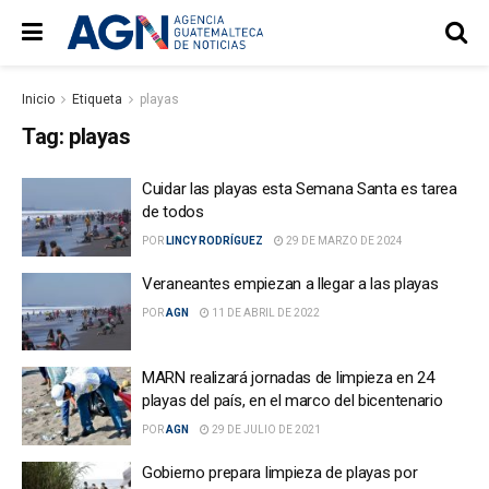
Inicio
Etiqueta
playas
Tag:
playas
Cuidar las playas esta Semana Santa es tarea
de todos
POR
LINCY RODRÍGUEZ
29 DE MARZO DE 2024
Veraneantes empiezan a llegar a las playas
POR
AGN
11 DE ABRIL DE 2022
MARN realizará jornadas de limpieza en 24
playas del país, en el marco del bicentenario
POR
AGN
29 DE JULIO DE 2021
Gobierno prepara limpieza de playas por